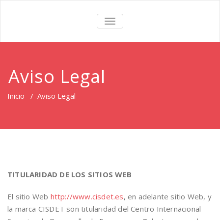
TOGGLE
NAVIGATION
Aviso Legal
Inicio
/
Aviso Legal
TITULARIDAD DE LOS SITIOS WEB
El sitio Web
http://www.cisdet.es
, en adelante sitio Web, y
la marca CISDET son titularidad del Centro Internacional